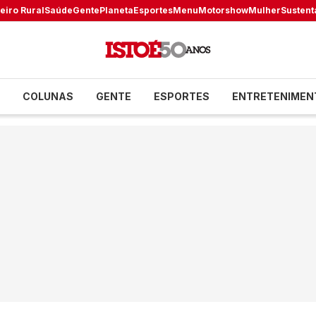
eiro Rural
Saúde
Gente
Planeta
Esportes
Menu
Motorshow
Mulher
Sustent
COLUNAS
GENTE
ESPORTES
ENTRETENIMEN