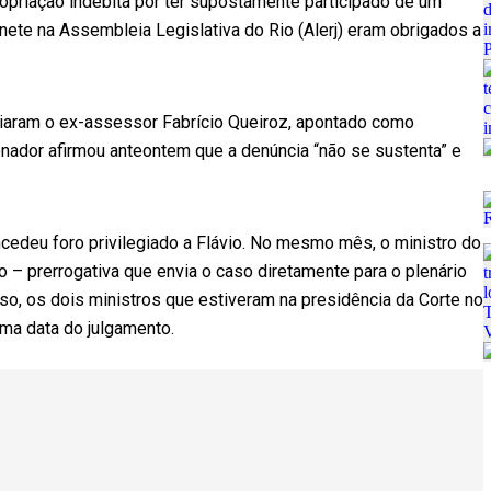
ropriação indébita por ter supostamente participado de um
ete na Assembleia Legislativa do Rio (Alerj) eram obrigados a
aram o ex-assessor Fabrício Queiroz, apontado como
nador afirmou anteontem que a denúncia “não se sustenta” e
oncedeu foro privilegiado a Flávio. No mesmo mês, o ministro do
o – prerrogativa que envia o caso diretamente para o plenário
sso, os dois ministros que estiveram na presidência da Corte no
uma data do julgamento.