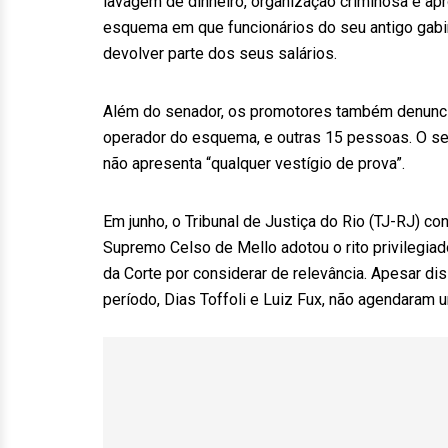
lavagem de dinheiro, organização criminosa e ap
esquema em que funcionários do seu antigo gabin
devolver parte dos seus salários.
Além do senador, os promotores também denunci
operador do esquema, e outras 15 pessoas. O se
não apresenta “qualquer vestígio de prova”.
Em junho, o Tribunal de Justiça do Rio (TJ-RJ) c
Supremo Celso de Mello adotou o rito privilegiad
da Corte por considerar de relevância. Apesar di
período, Dias Toffoli e Luiz Fux, não agendaram 