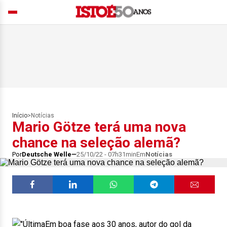
Início
>
Notícias
Mario Götze terá uma nova
chance na seleção alemã?
Por
Deutsche Welle
25/10/22 - 07h31min
Em
Notícias
Em boa fase aos 30 anos, autor do gol da