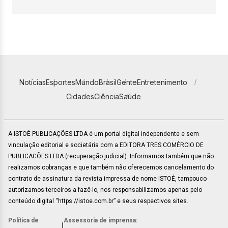
Notícias
Esportes
Mundo
Brasil
Gente
Entretenimento
Cidades
Ciência
Saúde
A ISTOÉ PUBLICAÇÕES LTDA é um portal digital independente e sem
vinculação editorial e societária com a EDITORA TRES COMÉRCIO DE
PUBLICACÕES LTDA (recuperação judicial). Informamos também que não
realizamos cobranças e que também não oferecemos cancelamento do
contrato de assinatura da revista impressa de nome ISTOÉ, tampouco
autorizamos terceiros a fazê-lo, nos responsabilizamos apenas pelo
conteúdo digital “https://istoe.com.br” e seus respectivos sites.
Política de
Assessoria de imprensa:
|