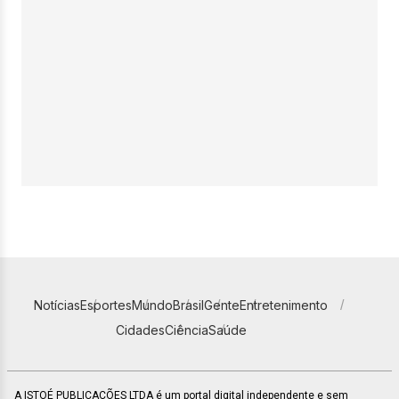
Notícias
Esportes
Mundo
Brasil
Gente
Entretenimento
Cidades
Ciência
Saúde
A ISTOÉ PUBLICAÇÕES LTDA é um portal digital independente e sem