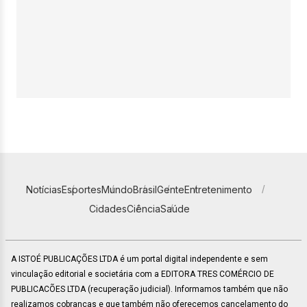
Notícias
Esportes
Mundo
Brasil
Gente
Entretenimento
Cidades
Ciência
Saúde
A ISTOÉ PUBLICAÇÕES LTDA é um portal digital independente e sem
vinculação editorial e societária com a EDITORA TRES COMÉRCIO DE
PUBLICACÕES LTDA (recuperação judicial). Informamos também que não
realizamos cobranças e que também não oferecemos cancelamento do