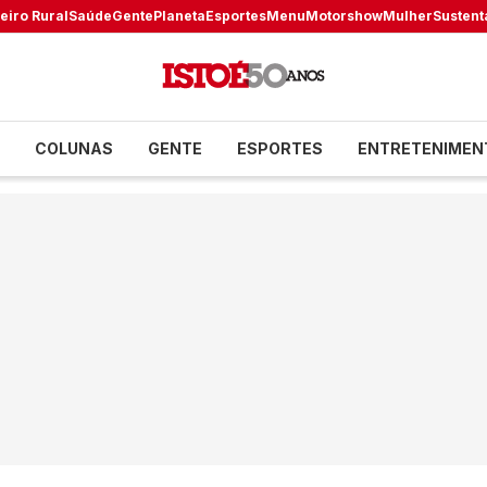
eiro Rural
Saúde
Gente
Planeta
Esportes
Menu
Motorshow
Mulher
Sustent
COLUNAS
GENTE
ESPORTES
ENTRETENIMEN