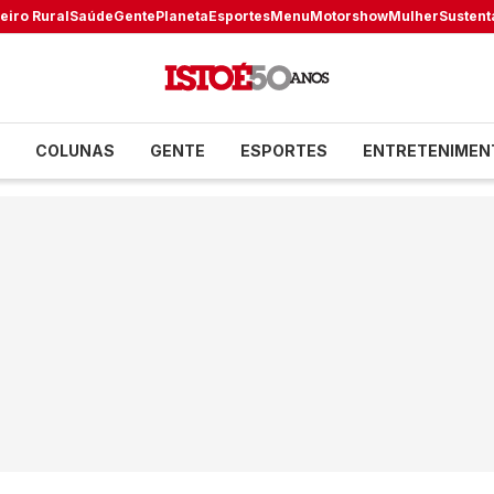
eiro Rural
Saúde
Gente
Planeta
Esportes
Menu
Motorshow
Mulher
Sustent
COLUNAS
GENTE
ESPORTES
ENTRETENIMEN