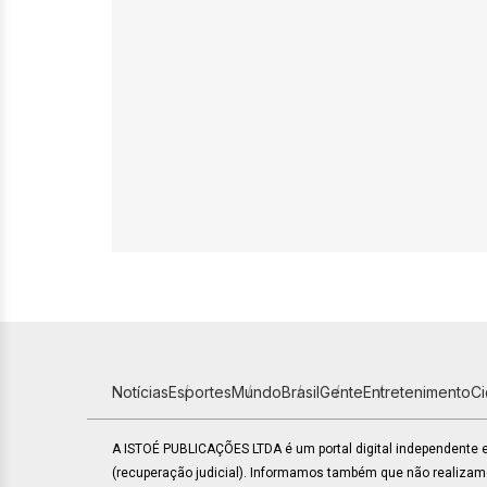
Notícias
Esportes
Mundo
Brasil
Gente
Entretenimento
C
A ISTOÉ PUBLICAÇÕES LTDA é um portal digital independente
(recuperação judicial). Informamos também que não realiza