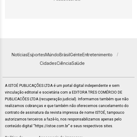
Notícias
Esportes
Mundo
Brasil
Gente
Entretenimento
Cidades
Ciência
Saúde
A ISTOÉ PUBLICAÇÕES LTDA é um portal digital independente e sem
vinculação editorial e societária com a EDITORA TRES COMÉRCIO DE
PUBLICACÕES LTDA (recuperação judicial). Informamos também que não
realizamos cobranças e que também não oferecemos cancelamento do
contrato de assinatura da revista impressa de nome ISTOÉ, tampouco
autorizamos terceiros a fazê-lo, nos responsabilizamos apenas pelo
conteúdo digital “https://istoe.com.br” e seus respectivos sites.