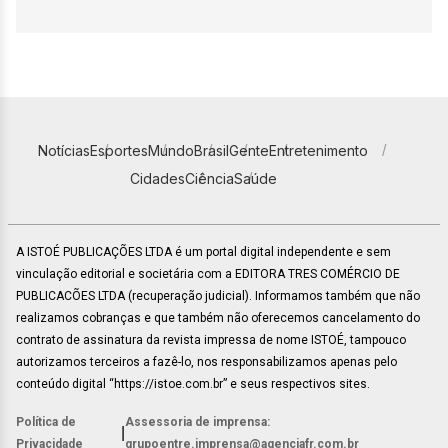
Notícias
Esportes
Mundo
Brasil
Gente
Entretenimento
Cidades
Ciência
Saúde
A ISTOÉ PUBLICAÇÕES LTDA é um portal digital independente e sem
vinculação editorial e societária com a EDITORA TRES COMÉRCIO DE
PUBLICACÕES LTDA (recuperação judicial). Informamos também que não
realizamos cobranças e que também não oferecemos cancelamento do
contrato de assinatura da revista impressa de nome ISTOÉ, tampouco
autorizamos terceiros a fazê-lo, nos responsabilizamos apenas pelo
conteúdo digital “https://istoe.com.br” e seus respectivos sites.
Política de
Assessoria de imprensa:
|
Privacidade
grupoentre.imprensa@agenciafr.com.br