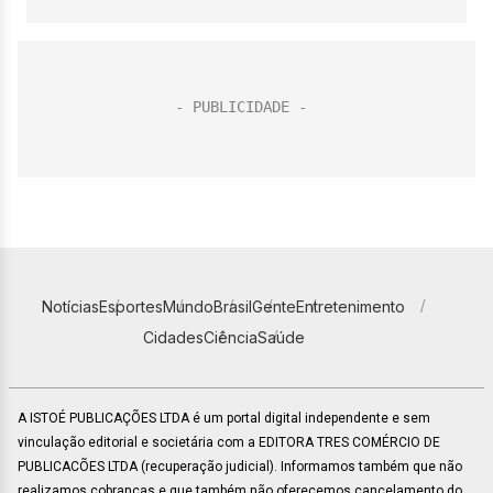
Notícias
Esportes
Mundo
Brasil
Gente
Entretenimento
Cidades
Ciência
Saúde
A ISTOÉ PUBLICAÇÕES LTDA é um portal digital independente e sem
vinculação editorial e societária com a EDITORA TRES COMÉRCIO DE
PUBLICACÕES LTDA (recuperação judicial). Informamos também que não
realizamos cobranças e que também não oferecemos cancelamento do