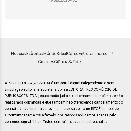
Notícias
Esportes
Mundo
Brasil
Gente
Entretenimento
Cidades
Ciência
Saúde
A ISTOÉ PUBLICAÇÕES LTDA é um portal digital independente e sem
vinculação editorial e societária com a EDITORA TRES COMÉRCIO DE
PUBLICACÕES LTDA (recuperação judicial). Informamos também que não
realizamos cobranças e que também não oferecemos cancelamento do
contrato de assinatura da revista impressa de nome ISTOÉ, tampouco
autorizamos terceiros a fazê-lo, nos responsabilizamos apenas pelo
conteúdo digital “https://istoe.com.br” e seus respectivos sites.