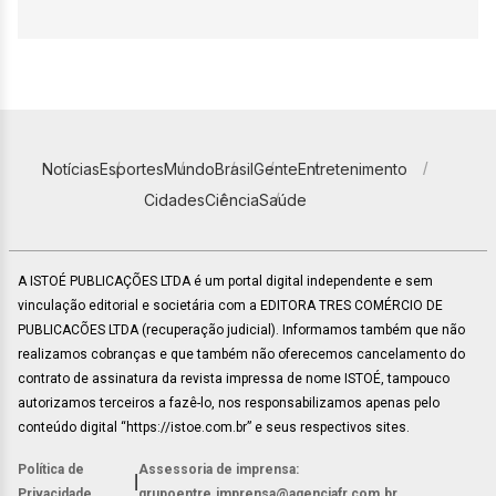
Notícias
Esportes
Mundo
Brasil
Gente
Entretenimento
Cidades
Ciência
Saúde
A ISTOÉ PUBLICAÇÕES LTDA é um portal digital independente e sem
vinculação editorial e societária com a EDITORA TRES COMÉRCIO DE
PUBLICACÕES LTDA (recuperação judicial). Informamos também que não
realizamos cobranças e que também não oferecemos cancelamento do
contrato de assinatura da revista impressa de nome ISTOÉ, tampouco
autorizamos terceiros a fazê-lo, nos responsabilizamos apenas pelo
conteúdo digital “https://istoe.com.br” e seus respectivos sites.
Política de
Assessoria de imprensa:
|
Privacidade
grupoentre.imprensa@agenciafr.com.br