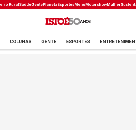
eiro Rural
Saúde
Gente
Planeta
Esportes
Menu
Motorshow
Mulher
Sustent
COLUNAS
GENTE
ESPORTES
ENTRETENIMEN