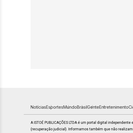
Notícias
Esportes
Mundo
Brasil
Gente
Entretenimento
C
A ISTOÉ PUBLICAÇÕES LTDA é um portal digital independente
(recuperação judicial). Informamos também que não realiza