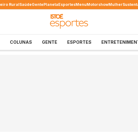
eiro Rural
Saúde
Gente
Planeta
Esportes
Menu
Motorshow
Mulher
Sustent
COLUNAS
GENTE
ESPORTES
ENTRETENIMEN