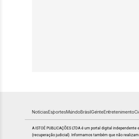
Notícias
Esportes
Mundo
Brasil
Gente
Entretenimento
C
A ISTOÉ PUBLICAÇÕES LTDA é um portal digital independente
(recuperação judicial). Informamos também que não realiza