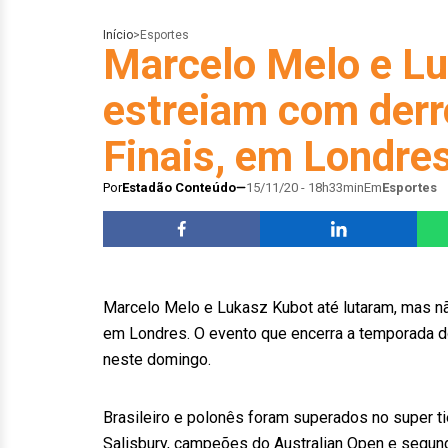
Início
>
Esportes
Marcelo Melo e L
estreiam com derr
Finais, em Londre
Por
Estadão Conteúdo
15/11/20 - 18h33min
Em
Esportes
Marcelo Melo e Lukasz Kubot até lutaram, mas não
em Londres. O evento que encerra a temporada d
neste domingo.
Brasileiro e polonês foram superados no super t
Salisbury, campeões do Australian Open e segun