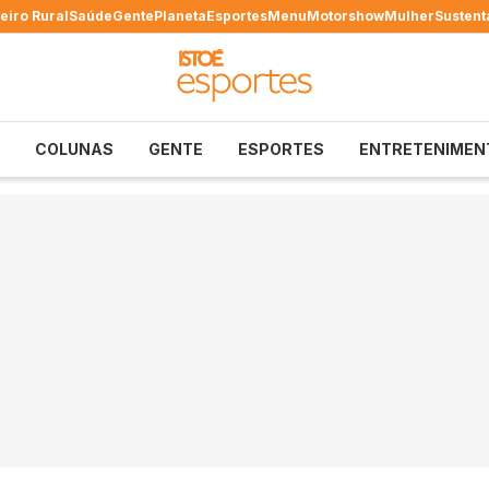
eiro Rural
Saúde
Gente
Planeta
Esportes
Menu
Motorshow
Mulher
Sustent
COLUNAS
GENTE
ESPORTES
ENTRETENIMEN