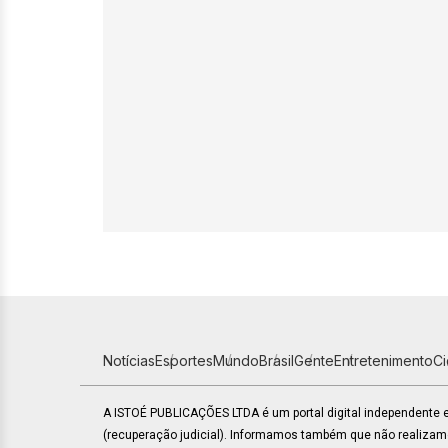
Notícias
Esportes
Mundo
Brasil
Gente
Entretenimento
C
A ISTOÉ PUBLICAÇÕES LTDA é um portal digital independente
(recuperação judicial). Informamos também que não realiza