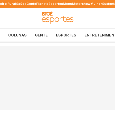
eiro Rural
Saúde
Gente
Planeta
Esportes
Menu
Motorshow
Mulher
Sustent
COLUNAS
GENTE
ESPORTES
ENTRETENIMEN