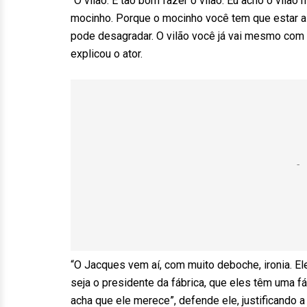
“O vilão. É tão bom fazer o vilão. Eu acho o vilão
mocinho. Porque o mocinho você tem que estar ali 
pode desagradar. O vilão você já vai mesmo com t
explicou o ator.
“O Jacques vem aí, com muito deboche, ironia. E
seja o presidente da fábrica, que eles têm uma fá
acha que ele merece”, defende ele, justificando