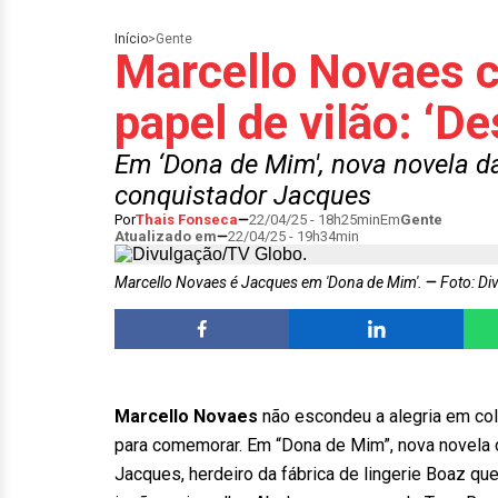
Início
>
Gente
Marcello Novaes
papel de vilão: ‘De
Em ‘Dona de Mim', nova novela das
conquistador Jacques
Por
Thais Fonseca
22/04/25 - 18h25min
Em
Gente
Atualizado em
22/04/25 - 19h34min
Marcello Novaes é Jacques em 'Dona de Mim'.
Foto: Di
Marcello Novaes
não escondeu a alegria em colo
para comemorar. Em “Dona de Mim”, nova novela da
Jacques, herdeiro da fábrica de lingerie Boaz qu