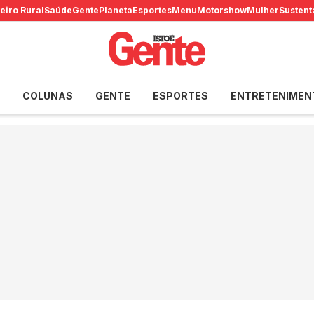
eiro Rural
Saúde
Gente
Planeta
Esportes
Menu
Motorshow
Mulher
Sustent
COLUNAS
GENTE
ESPORTES
ENTRETENIMEN