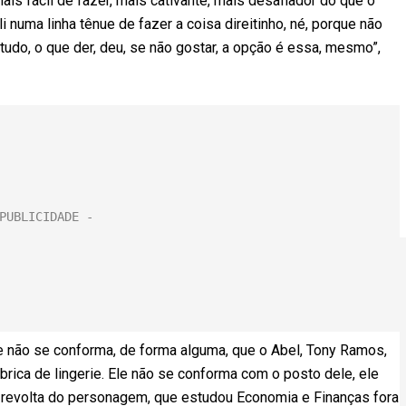
 mais fácil de fazer, mais cativante, mais desafiador do que o
numa linha tênue de fazer a coisa direitinho, né, porque não
udo, o que der, deu, se não gostar, a opção é essa, mesmo”,
le não se conforma, de forma alguma, que o Abel, Tony Ramos,
brica de lingerie. Ele não se conforma com o posto dele, ele
 a revolta do personagem, que estudou Economia e Finanças fora