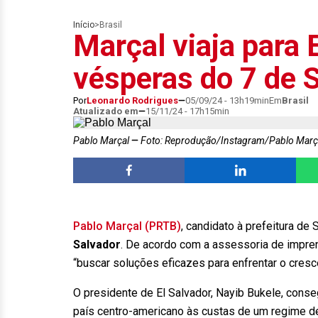
Início
>
Brasil
Marçal viaja para 
vésperas do 7 de 
Por
Leonardo Rodrigues
05/09/24 - 13h19min
Em
Brasil
Atualizado em
15/11/24 - 17h15min
Pablo Marçal
Foto: Reprodução/Instagram/Pablo Març
Pablo Marçal (PRTB)
, candidato à prefeitura de 
Salvador
. De acordo com a assessoria de impren
“buscar soluções eficazes para enfrentar o cresc
O presidente de El Salvador, Nayib Bukele, cons
país centro-americano às custas de um regime de 