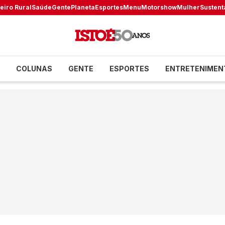
eiro Rural
Saúde
Gente
Planeta
Esportes
Menu
Motorshow
Mulher
Sustent
COLUNAS
GENTE
ESPORTES
ENTRETENIMEN