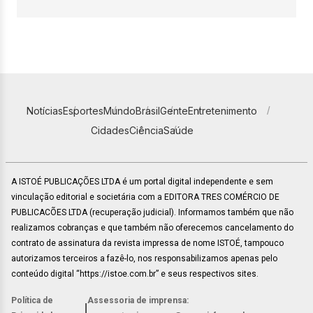
Notícias
Esportes
Mundo
Brasil
Gente
Entretenimento
Cidades
Ciência
Saúde
A ISTOÉ PUBLICAÇÕES LTDA é um portal digital independente e sem
vinculação editorial e societária com a EDITORA TRES COMÉRCIO DE
PUBLICACÕES LTDA (recuperação judicial). Informamos também que não
realizamos cobranças e que também não oferecemos cancelamento do
contrato de assinatura da revista impressa de nome ISTOÉ, tampouco
autorizamos terceiros a fazê-lo, nos responsabilizamos apenas pelo
conteúdo digital “https://istoe.com.br” e seus respectivos sites.
Política de
Assessoria de imprensa:
|