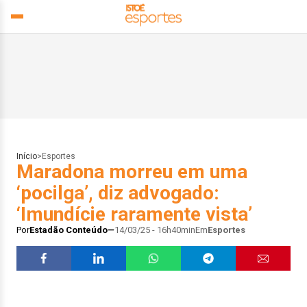
Início
>
Esportes
Maradona morreu em uma
‘pocilga’, diz advogado:
‘Imundície raramente vista’
Por
Estadão Conteúdo
14/03/25 - 16h40min
Em
Esportes