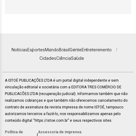
Notícias
Esportes
Mundo
Brasil
Gente
Entretenimento
Cidades
Ciência
Saúde
A ISTOÉ PUBLICAÇÕES LTDA é um portal digital independente e sem
vinculação editorial e societária com a EDITORA TRES COMÉRCIO DE
PUBLICACÕES LTDA (recuperação judicial). Informamos também que não
realizamos cobranças e que também não oferecemos cancelamento do
contrato de assinatura da revista impressa de nome ISTOÉ, tampouco
autorizamos terceiros a fazê-lo, nos responsabilizamos apenas pelo
conteúdo digital “https://istoe.com.br” e seus respectivos sites.
Política de
Assessoria de imprensa:
|