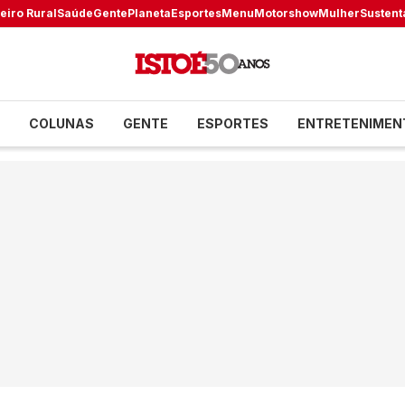
eiro Rural
Saúde
Gente
Planeta
Esportes
Menu
Motorshow
Mulher
Sustent
COLUNAS
GENTE
ESPORTES
ENTRETENIMEN