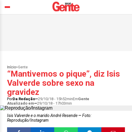
Início
>
Gente
“Mantivemos o pique”, diz Isis
Valverde sobre sexo na
gravidez
Por
Da Redação
29/10/18 - 15h52min
Em
Gente
Atualizado em
29/10/18 - 17h03min
Isis Valverde e o marido André Resende
Foto:
Reprodução/Instagram