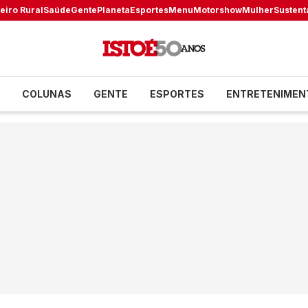
eiro Rural
Saúde
Gente
Planeta
Esportes
Menu
Motorshow
Mulher
Sustent
COLUNAS
GENTE
ESPORTES
ENTRETENIMEN