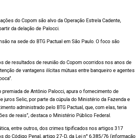
mações do Copom são alvo da Operação Estrela Cadente,
partir da delação de Palocci.
são na sede do BTG Pactual em São Paulo. O foco são
os de resultados de reunião do Copom ocorridos nos anos de
tenção de vantagens ilícitas mútuas entre banqueiro e agentes
poca”.
ão premiada de Antônio Palocci, apura o fornecimento de
 juros Selic, por parte da cúpula do Ministério da Fazenda e
imento administrado pelo BTG Pactual, que, com elas, teria
ões de reais”, destaca o Ministério Público Federal.
ica, entre outros, dos crimes tipificados nos artigos 317
os do Código Penal, artigo 27-D, da Lei n° 6.385/76 (informação