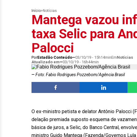
Início
>
Notícias
Mantega vazou in
taxa Selic para An
Palocci
Por
Estadão Conteúdo
03/10/19 - 15h14min
Em
Notícias
Atualizado em
03/10/19 - 16h44min
Foto: Fabio Rodrigues Pozzebom/Agência Brasil
O ex-ministro petista e delator Antônio Palocci
delação premiada suposto esquema de vazamento
básica de juros, a Selic, do Banco Central, envol
ministro Guido Mantega (Fazenda/Governos Lula 