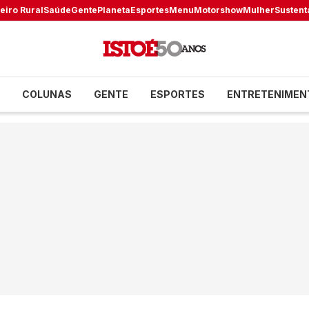
eiro Rural
Saúde
Gente
Planeta
Esportes
Menu
Motorshow
Mulher
Sustent
COLUNAS
GENTE
ESPORTES
ENTRETENIMEN