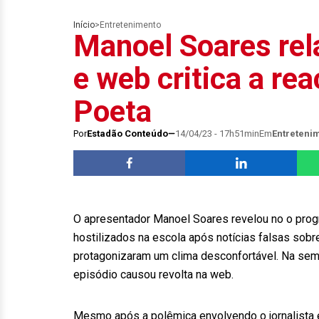
Início
>
Entretenimento
Manoel Soares rela
e web critica a rea
Poeta
Por
Estadão Conteúdo
14/04/23 - 17h51min
Em
Entreteni
O apresentador Manoel Soares revelou no o pro
hostilizados na escola após notícias falsas sobre
protagonizaram um clima desconfortável. Na sema
episódio causou revolta na web.
Mesmo após a polêmica envolvendo o jornalista e