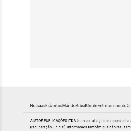
Notícias
Esportes
Mundo
Brasil
Gente
Entretenimento
C
A ISTOÉ PUBLICAÇÕES LTDA é um portal digital independente
(recuperação judicial). Informamos também que não realiza