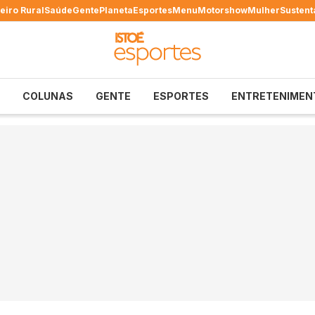
eiro Rural
Saúde
Gente
Planeta
Esportes
Menu
Motorshow
Mulher
Sustent
COLUNAS
GENTE
ESPORTES
ENTRETENIMEN