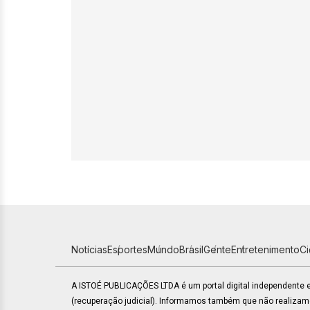
Notícias
Esportes
Mundo
Brasil
Gente
Entretenimento
C
A ISTOÉ PUBLICAÇÕES LTDA é um portal digital independente
(recuperação judicial). Informamos também que não realiza