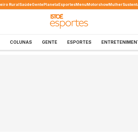
eiro Rural
Saúde
Gente
Planeta
Esportes
Menu
Motorshow
Mulher
Sustent
COLUNAS
GENTE
ESPORTES
ENTRETENIMEN