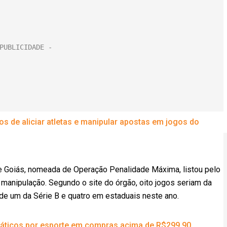
 de aliciar atletas e manipular apostas em jogos do
 de Goiás, nomeada de Operação Penalidade Máxima, listou pelo
anipulação. Segundo o site do órgão, oito jogos seriam da
de um da Série B e quatro em estaduais neste ano.
ticos por esporte em compras acima de R$299,90