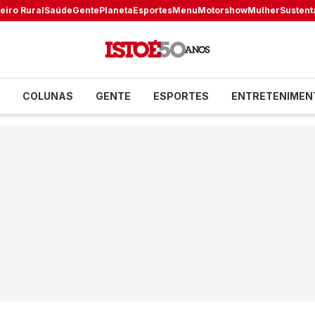
eiro Rural
Saúde
Gente
Planeta
Esportes
Menu
Motorshow
Mulher
Sustent
COLUNAS
GENTE
ESPORTES
ENTRETENIMEN