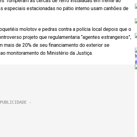
tes “romperam as cercas de ferro instaladas em frente ao
ças especiais estacionadas no pátio interno usam canhões de
quetéis molotov e pedras contra a polícia local depois que o
ontroverso projeto que regulamentaria “agentes estrangeiros”,
em mais de 20% de seu financiamento do exterior se
 ao monitoramento do Ministério da Justiça.