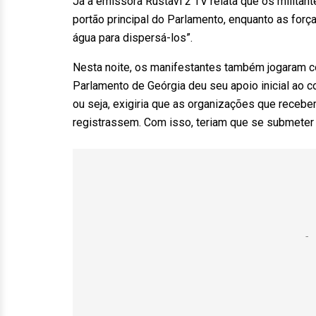
Já a emissora Rustavi 2 TV relata que os militan
portão principal do Parlamento, enquanto as for
água para dispersá-los”.
Nesta noite, os manifestantes também jogaram co
Parlamento de Geórgia deu seu apoio inicial ao c
ou seja, exigiria que as organizações que receb
registrassem. Com isso, teriam que se submeter