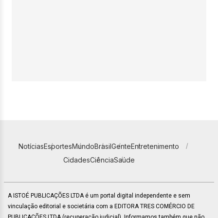
Notícias
Esportes
Mundo
Brasil
Gente
Entretenimento
Cidades
Ciência
Saúde
A ISTOÉ PUBLICAÇÕES LTDA é um portal digital independente e sem
vinculação editorial e societária com a EDITORA TRES COMÉRCIO DE
PUBLICACÕES LTDA (recuperação judicial). Informamos também que não