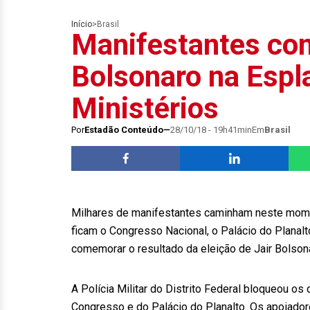
Início
>
Brasil
Manifestantes co
Bolsonaro na Espl
Ministérios
Por
Estadão Conteúdo
28/10/18 - 19h41min
Em
Brasil
Milhares de manifestantes caminham neste momen
ficam o Congresso Nacional, o Palácio do Planalt
comemorar o resultado da eleição de Jair Bolson
A Polícia Militar do Distrito Federal bloqueou os
Congresso e do Palácio do Planalto. Os apoiado