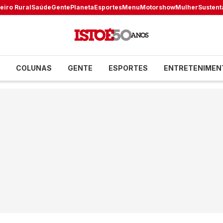
eiro Rural
Saúde
Gente
Planeta
Esportes
Menu
Motorshow
Mulher
Sustent
COLUNAS
GENTE
ESPORTES
ENTRETENIMEN