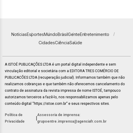
Notícias
Esportes
Mundo
Brasil
Gente
Entretenimento
Cidades
Ciência
Saúde
A ISTOÉ PUBLICAÇÕES LTDA é um portal digital independente e sem
vinculação editorial e societária com a EDITORA TRES COMÉRCIO DE
PUBLICACÕES LTDA (recuperação judicial). Informamos também que não
realizamos cobranças e que também não oferecemos cancelamento do
contrato de assinatura da revista impressa de nome ISTOÉ, tampouco
autorizamos terceiros a fazê-lo, nos responsabilizamos apenas pelo
conteúdo digital “https://istoe.com.br” e seus respectivos sites.
Política de
Assessoria de imprensa:
|
Privacidade
grupoentre.imprensa@agenciafr.com.br