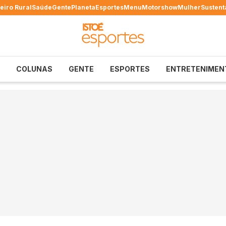
eiro Rural
Saúde
Gente
Planeta
Esportes
Menu
Motorshow
Mulher
Sustent
COLUNAS
GENTE
ESPORTES
ENTRETENIMEN