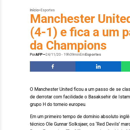
Início
>
Esportes
Manchester Unite
(4-1) e fica a um 
da Champions
Por
AFP
24/11/20 - 19h09min
Em
Esportes
O Manchester United ficou a um passo de se clas
de derrotar com facilidade o Basaksehir de Istamb
grupo H do torneio europeu.
Em um primeiro tempo de domínio absoluto inglê
técnico Ole Gunnar Solksjaer, os ‘Red Devils’ ma