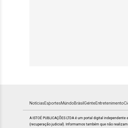
Notícias
Esportes
Mundo
Brasil
Gente
Entretenimento
C
A ISTOÉ PUBLICAÇÕES LTDA é um portal digital independente
(recuperação judicial). Informamos também que não realiza