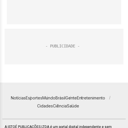
Notícias
Esportes
Mundo
Brasil
Gente
Entretenimento
Cidades
Ciência
Saúde
A ISTOÉ PUBLICAÇÕES LTDA é um portal digital independente e sem