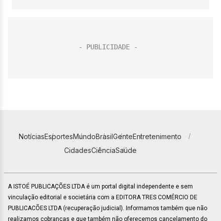
Notícias
Esportes
Mundo
Brasil
Gente
Entretenimento
Cidades
Ciência
Saúde
A ISTOÉ PUBLICAÇÕES LTDA é um portal digital independente e sem
vinculação editorial e societária com a EDITORA TRES COMÉRCIO DE
PUBLICACÕES LTDA (recuperação judicial). Informamos também que não
realizamos cobranças e que também não oferecemos cancelamento do