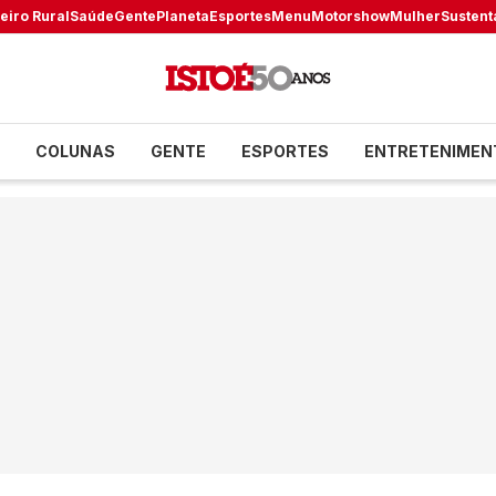
eiro Rural
Saúde
Gente
Planeta
Esportes
Menu
Motorshow
Mulher
Sustent
COLUNAS
GENTE
ESPORTES
ENTRETENIMEN