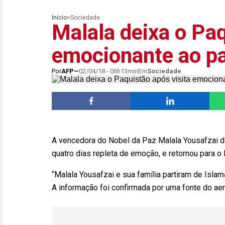
Início
>
Sociedade
Malala deixa o Paq
emocionante ao p
Por
AFP
02/04/18 - 06h13min
Em
Sociedade
A vencedora do Nobel da Paz Malala Yousafzai de
quatro dias repleta de emoção, e retornou para o
“Malala Yousafzai e sua família partiram de Islam
A informação foi confirmada por uma fonte do ae