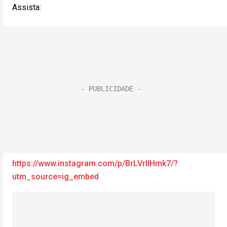
Assista:
https://www.instagram.com/p/BrLVrlIHmk7/?
utm_source=ig_embed