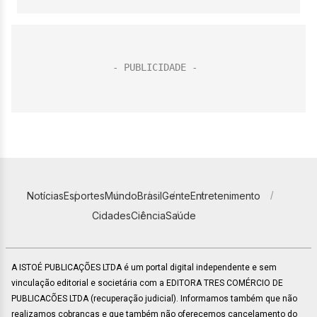
Notícias
Esportes
Mundo
Brasil
Gente
Entretenimento
Cidades
Ciência
Saúde
A ISTOÉ PUBLICAÇÕES LTDA é um portal digital independente e sem
vinculação editorial e societária com a EDITORA TRES COMÉRCIO DE
PUBLICACÕES LTDA (recuperação judicial). Informamos também que não
realizamos cobranças e que também não oferecemos cancelamento do