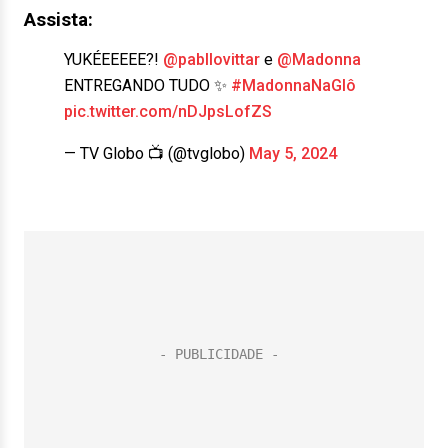
Assista:
YUKÉEEEEE?!
@pabllovittar
e
@Madonna
ENTREGANDO TUDO ✨
#MadonnaNaGlô
pic.twitter.com/nDJpsLofZS
— TV Globo 📺 (@tvglobo)
May 5, 2024