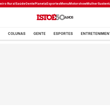
eiro Rural
Saúde
Gente
Planeta
Esportes
Menu
Motorshow
Mulher
Sustent
COLUNAS
GENTE
ESPORTES
ENTRETENIMEN