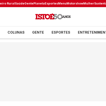
eiro Rural
Saúde
Gente
Planeta
Esportes
Menu
Motorshow
Mulher
Sustent
COLUNAS
GENTE
ESPORTES
ENTRETENIMEN