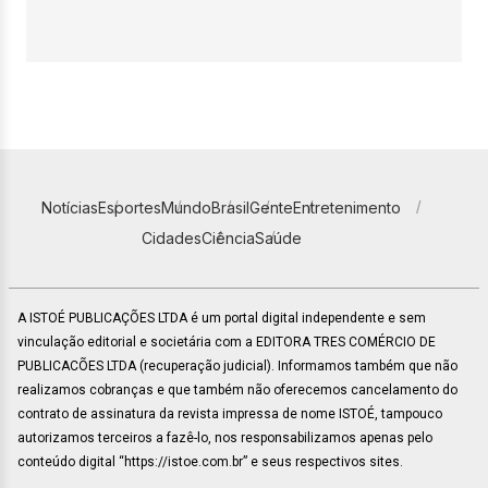
Notícias
Esportes
Mundo
Brasil
Gente
Entretenimento
Cidades
Ciência
Saúde
A ISTOÉ PUBLICAÇÕES LTDA é um portal digital independente e sem
vinculação editorial e societária com a EDITORA TRES COMÉRCIO DE
PUBLICACÕES LTDA (recuperação judicial). Informamos também que não
realizamos cobranças e que também não oferecemos cancelamento do
contrato de assinatura da revista impressa de nome ISTOÉ, tampouco
autorizamos terceiros a fazê-lo, nos responsabilizamos apenas pelo
conteúdo digital “https://istoe.com.br” e seus respectivos sites.