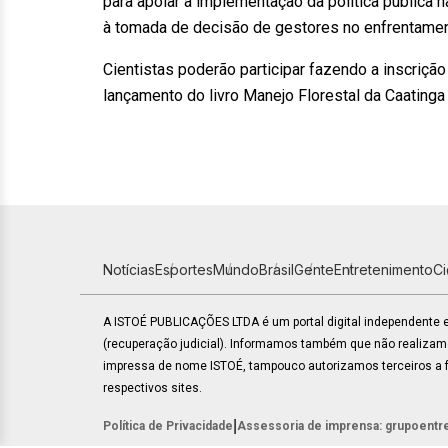
para apoiar a implementação da política pública n
à tomada de decisão de gestores no enfrentamen
Cientistas poderão participar fazendo a inscrição
lançamento do livro Manejo Florestal da Caating
Notícias
Esportes
Mundo
Brasil
Gente
Entretenimento
C
A ISTOÉ PUBLICAÇÕES LTDA é um portal digital independente
(recuperação judicial). Informamos também que não realiza
impressa de nome ISTOÉ, tampouco autorizamos terceiros a fa
respectivos sites.
|
Política de Privacidade
Assessoria de imprensa: grupoentr