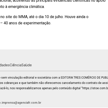
acional, acolhendo as principais evidências científicas no apoio
to à emergência climática.
 no site do MMA, até o dia 10 de julho. Houve ainda o
a – 40 anos de experimentação.
idades
Ciência
Saúde
 e sem vinculação editorial e societária com a EDITORA TRES COMÉRCIO DE PU
mos cobranças e que também não oferecemos cancelamento do contrato de assin
zê-lo, nos responsabilizamos apenas pelo conteúdo digital “https://istoe.com.b
e.imprensa@agenciafr.com.br