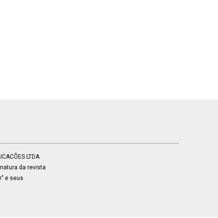
BLICACÕES LTDA
atura da revista
r” e seus