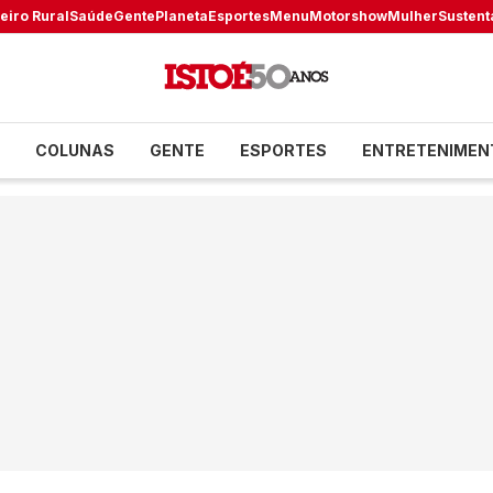
eiro Rural
Saúde
Gente
Planeta
Esportes
Menu
Motorshow
Mulher
Sustent
COLUNAS
GENTE
ESPORTES
ENTRETENIMEN