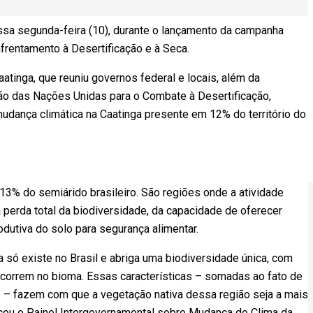
essa segunda-feira (10), durante o lançamento da campanha
frentamento à Desertificação e à Seca.
aatinga, que reuniu governos federal e locais, além da
ão das Nações Unidas para o Combate à Desertificação,
udança climática na Caatinga presente em 12% do território do
3% do semiárido brasileiro. São regiões onde a atividade
 perda total da biodiversidade, da capacidade de oferecer
dutiva do solo para segurança alimentar.
a só existe no Brasil e abriga uma biodiversidade única, com
orrem no bioma. Essas características – somadas ao fato de
s – fazem com que a vegetação nativa dessa região seja a mais
icou o Painel Intergovernamental sobre Mudança do Clima da