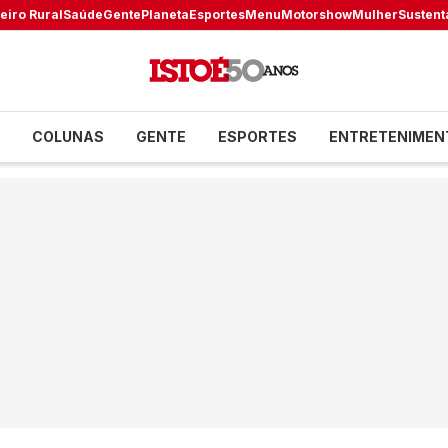
eiro Rural
Saúde
Gente
Planeta
Esportes
Menu
Motorshow
Mulher
Sustent
COLUNAS
GENTE
ESPORTES
ENTRETENIMEN