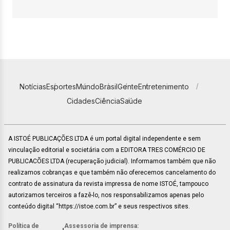
Notícias
Esportes
Mundo
Brasil
Gente
Entretenimento
Cidades
Ciência
Saúde
A ISTOÉ PUBLICAÇÕES LTDA é um portal digital independente e sem
vinculação editorial e societária com a EDITORA TRES COMÉRCIO DE
PUBLICACÕES LTDA (recuperação judicial). Informamos também que não
realizamos cobranças e que também não oferecemos cancelamento do
contrato de assinatura da revista impressa de nome ISTOÉ, tampouco
autorizamos terceiros a fazê-lo, nos responsabilizamos apenas pelo
conteúdo digital “https://istoe.com.br” e seus respectivos sites.
Política de
Assessoria de imprensa: