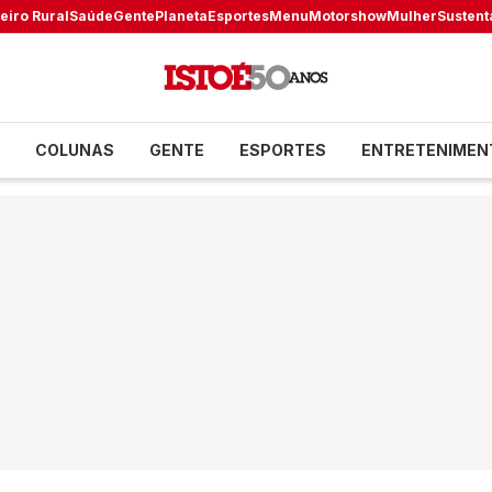
eiro Rural
Saúde
Gente
Planeta
Esportes
Menu
Motorshow
Mulher
Sustent
COLUNAS
GENTE
ESPORTES
ENTRETENIMEN