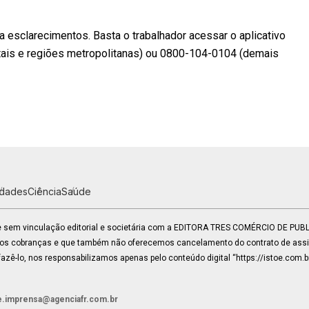
a esclarecimentos. Basta o trabalhador acessar o aplicativo
itais e regiões metropolitanas) ou 0800-104-0104 (demais
idades
Ciência
Saúde
 e sem vinculação editorial e societária com a EDITORA TRES COMÉRCIO DE PU
mos cobranças e que também não oferecemos cancelamento do contrato de assin
zê-lo, nos responsabilizamos apenas pelo conteúdo digital “https://istoe.com.b
e.imprensa@agenciafr.com.br