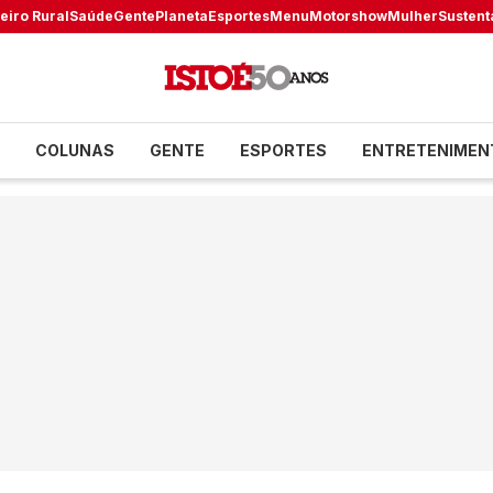
eiro Rural
Saúde
Gente
Planeta
Esportes
Menu
Motorshow
Mulher
Sustent
COLUNAS
GENTE
ESPORTES
ENTRETENIMEN