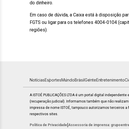
do dinheiro.
Em caso de dúvida, a Caixa está à disposição par
FGTS ou ligar para os telefones 4004-0104 (cap
regiões).
Notícias
Esportes
Mundo
Brasil
Gente
Entretenimento
C
A ISTOÉ PUBLICAÇÕES LTDA é um portal digital independente
(recuperação judicial). Informamos também que não realiza
impressa de nome ISTOÉ, tampouco autorizamos terceiros a fa
respectivos sites.
|
Política de Privacidade
Assessoria de imprensa: grupoentr