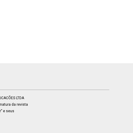
BLICACÕES LTDA
atura da revista
r” e seus