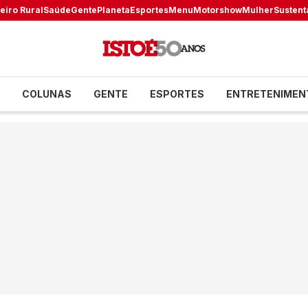
eiro Rural
Saúde
Gente
Planeta
Esportes
Menu
Motorshow
Mulher
Sustent
COLUNAS
GENTE
ESPORTES
ENTRETENIMEN