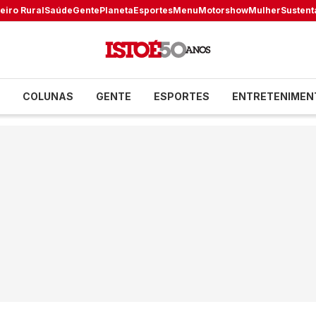
eiro Rural
Saúde
Gente
Planeta
Esportes
Menu
Motorshow
Mulher
Sustent
COLUNAS
GENTE
ESPORTES
ENTRETENIMEN