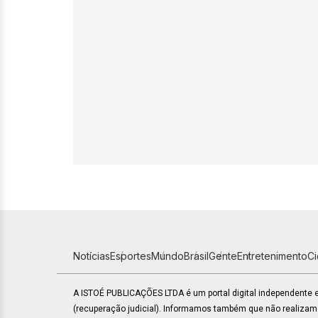
Notícias
Esportes
Mundo
Brasil
Gente
Entretenimento
C
A ISTOÉ PUBLICAÇÕES LTDA é um portal digital independente
(recuperação judicial). Informamos também que não realiza