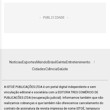
Notícias
Esportes
Mundo
Brasil
Gente
Entretenimento
Cidades
Ciência
Saúde
A ISTOÉ PUBLICAÇÕES LTDA é um portal digital independente e sem
vinculação editorial e societária com a EDITORA TRES COMÉRCIO DE
PUBLICACÕES LTDA (recuperação judicial). Informamos também que não
realizamos cobranças e que também não oferecemos cancelamento do
contrato de assinatura da revista impressa de nome ISTOÉ, tampouco