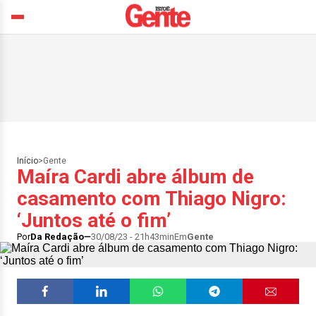
Início
>
Gente
Maíra Cardi abre álbum de
casamento com Thiago Nigro:
‘Juntos até o fim’
Por
Da Redação
30/08/23 - 21h43min
Em
Gente