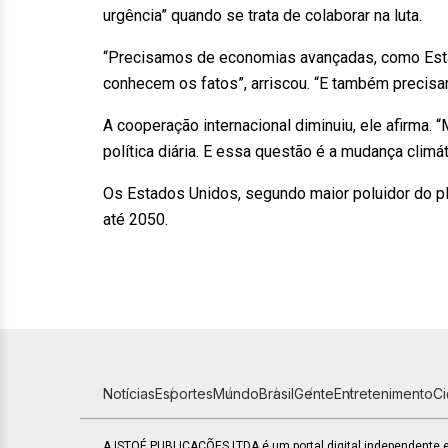
urgência” quando se trata de colaborar na luta.
“Precisamos de economias avançadas, como Estado
conhecem os fatos”, arriscou. “E também precisam
A cooperação internacional diminuiu, ele afirma
política diária. E essa questão é a mudança climát
Os Estados Unidos, segundo maior poluidor do plan
até 2050.
Notícias
Esportes
Mundo
Brasil
Gente
Entretenimento
C
A ISTOÉ PUBLICAÇÕES LTDA é um portal digital independente