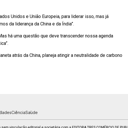
s Unidos e União Europeia, para liderar isso, mas já
os da liderança da China e da Índia”.
. “Mas há uma questão que deve transcender nossa agenda
ica”.
eta atrás da China, planeja atingir a neutralidade de carbono
idades
Ciência
Saúde
 e sem vinculação editorial e societária com a EDITORA TRES COMÉRCIO DE PU