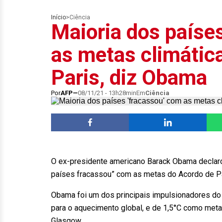
Início
>
Ciência
Maioria dos paíse
as metas climátic
Paris, diz Obama
Por
AFP
08/11/21 - 13h28min
Em
Ciência
O ex-presidente americano Barack Obama declaro
países fracassou” com as metas do Acordo de Pa
Obama foi um dos principais impulsionadores do
para o aquecimento global, e de 1,5°C como meta
Glasgow.