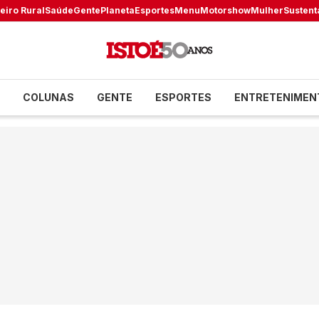
eiro Rural
Saúde
Gente
Planeta
Esportes
Menu
Motorshow
Mulher
Sustent
COLUNAS
GENTE
ESPORTES
ENTRETENIMEN