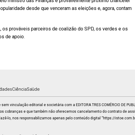
pelo ministro das Finanças e provavelmente próximo chanceler
popularidade desde que venceram as eleições e, agora, contam
os prováveis ​​parceiros de coalizão do SPD, os verdes e os
s de apoio.
idades
Ciência
Saúde
 e sem vinculação editorial e societária com a EDITORA TRES COMÉRCIO DE PU
mos cobranças e que também não oferecemos cancelamento do contrato de assin
zê-lo, nos responsabilizamos apenas pelo conteúdo digital “https://istoe.com.b