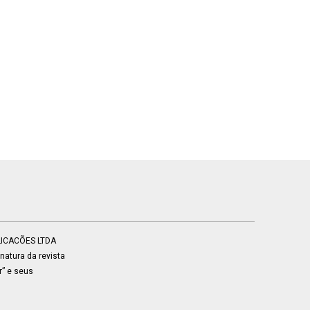
BLICACÕES LTDA
atura da revista
r” e seus