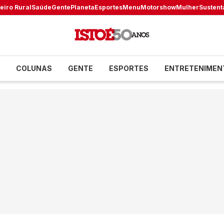
eiro Rural
Saúde
Gente
Planeta
Esportes
Menu
Motorshow
Mulher
Sustent
COLUNAS
GENTE
ESPORTES
ENTRETENIMEN