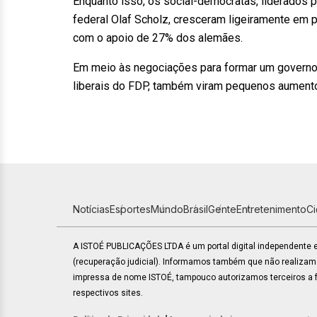
Enquanto isso, os social-democratas, liderados 
federal Olaf Scholz, cresceram ligeiramente em 
com o apoio de 27% dos alemães.
Em meio às negociações para formar um governo, 
liberais do FDP, também viram pequenos aumento
Notícias
Esportes
Mundo
Brasil
Gente
Entretenimento
C
A ISTOÉ PUBLICAÇÕES LTDA é um portal digital independente
(recuperação judicial). Informamos também que não realiza
impressa de nome ISTOÉ, tampouco autorizamos terceiros a fa
respectivos sites.