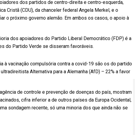
oiadores dos partidos de centro-direita e centro-esquerda,
a Cristã (CDU), da chanceler federal Angela Merkel, e o
fiar o próximo governo alemão. Em ambos os casos, o apoio à
ia dos apoiadores do Partido Liberal Democrático (FDP) é a
es do Partido Verde se disseram favoráveis.
ia à vacinação compulsória contra a covid-19 são os do partido
ltradireitista Alternativa para a Alemanha (AfD) – 22% a favor
a agência de controle e prevenção de doenças do país, mostram
nados, cifra inferior a de outros países da Europa Ocidental,
uma sondagem recente, só uma minoria dos que ainda não se