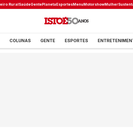
eiro Rural
Saúde
Gente
Planeta
Esportes
Menu
Motorshow
Mulher
Sustent
COLUNAS
GENTE
ESPORTES
ENTRETENIMEN